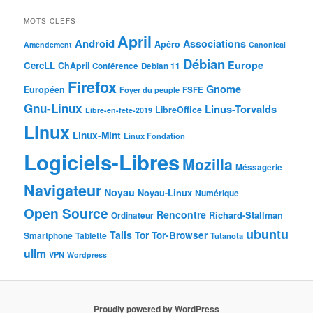
MOTS-CLEFS
April
Android
Associations
Apéro
Amendement
Canonical
Débian
Europe
CercLL
ChApril
Conférence
Debian 11
Firefox
Gnome
Européen
Foyer du peuple
FSFE
Gnu-Linux
Linus-Torvalds
LibreOffice
Libre-en-fête-2019
Linux
Linux-Mint
Linux Fondation
Logiciels-Libres
Mozilla
Méssagerie
Navigateur
Noyau
Noyau-Linux
Numérique
Open Source
Rencontre
Richard-Stallman
Ordinateur
ubuntu
Tails
Tor
Tor-Browser
Smartphone
Tablette
Tutanota
ullm
VPN
Wordpress
Proudly powered by WordPress