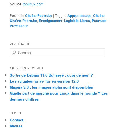
Source
toolinux.com
Posted in
Chaîne Peertube
|
Tagged
Apprentissage
,
Chaine
,
Chaîne-Peertube
,
Enseignement
,
Logiciels-Libres
,
Peertube
,
Professeur
RECHERCHE
S
e
a
r
ARTICLES RÉCENTS
c
Sortie de Debian 11.6 Bullseye : quoi de neuf ?
h
Le navigateur privé Tor en version 12.0
Mageia 9.0 : les images alpha sont disponibles
Quelle part de marché pour Linux dans le monde ? Les
derniers chiffres
PAGES
Contact
Médias