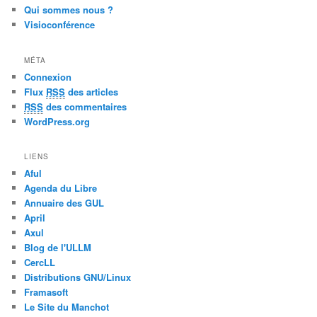
Qui sommes nous ?
Visioconférence
MÉTA
Connexion
Flux
RSS
des articles
RSS
des commentaires
WordPress.org
LIENS
Aful
Agenda du Libre
Annuaire des GUL
April
Axul
Blog de l'ULLM
CercLL
Distributions GNU/Linux
Framasoft
Le Site du Manchot