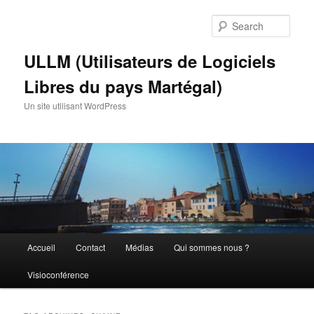
Skip
Skip
to
to
Sear
primary
secondary
content
content
ULLM (Utilisateurs de Logiciels
Libres du pays Martégal)
Un site utilisant WordPress
Main
Accueil
Contact
Médias
Qui sommes nous ?
menu
Visioconférence