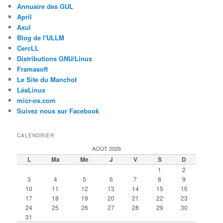
Annuaire des GUL
April
Axul
Blog de l'ULLM
CercLL
Distributions GNU/Linux
Framasoft
Le Site du Manchot
LéaLinux
micr-os.com
Suivez nous sur Facebook
CALENDRIER
AOÛT 2026
L
Ma
Me
J
V
S
D
1
2
3
4
5
6
7
8
9
10
11
12
13
14
15
16
17
18
19
20
21
22
23
24
25
26
27
28
29
30
31