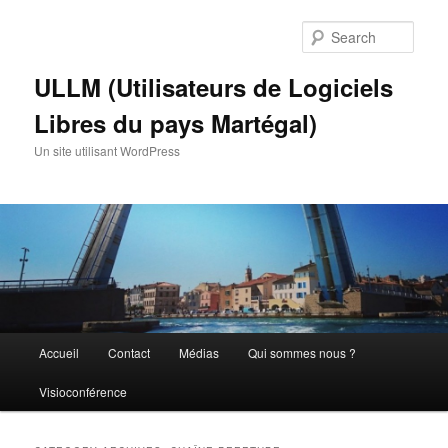
Skip
Skip
to
to
Sear
primary
secondary
content
content
ULLM (Utilisateurs de Logiciels
Libres du pays Martégal)
Un site utilisant WordPress
Main
Accueil
Contact
Médias
Qui sommes nous ?
menu
Visioconférence