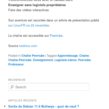
Enseigner sans logiciels propriétaires
Faire des vidéos interactives
Son aventure est racontée dans un article de présentation publié
sur LinuxFR ce 23 novembre
.
La chaîne est accessible sur
Peertube
.
Source
toolinux.com
Posted in
Chaîne Peertube
|
Tagged
Apprentissage
,
Chaine
,
Chaîne-Peertube
,
Enseignement
,
Logiciels-Libres
,
Peertube
,
Professeur
RECHERCHE
S
e
a
r
ARTICLES RÉCENTS
c
Sortie de Debian 11.6 Bullseye : quoi de neuf ?
h