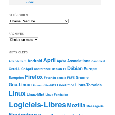
« déc
CATÉGORIES
ARCHIVES
MOTS-CLEFS
April
Android
Associations
Apéro
Amendement
Canonical
Débian
Europe
CercLL
ChApril
Conférence
Debian 11
Firefox
Gnome
Européen
Foyer du peuple
FSFE
Gnu-Linux
Linus-Torvalds
LibreOffice
Libre-en-fête-2019
Linux
Linux-Mint
Linux Fondation
Logiciels-Libres
Mozilla
Méssagerie
Navigateur