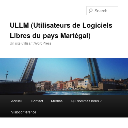
Skip
Skip
to
to
Sear
primary
secondary
content
content
ULLM (Utilisateurs de Logiciels
Libres du pays Martégal)
Un site utilisant WordPress
Main
Accueil
Contact
Médias
Qui sommes nous ?
menu
Visioconférence