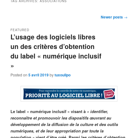
TAG ARCHIVES:
ASSOCIATIONS
Post
Newer posts
→
navigation
FEATURED
L’usage des logiciels libres
un des critères d’obtention
du label « numérique inclusif
»
Posted on
5 avril 2019
by
tuxoulipo
Le label « numérique inclusif » visant à
« identifier,
reconnaître et promouvoir les dispositifs œuvrant au
développement de la diffusion de la culture et des outils
numériques, et de leur appropriation par toute la
population »
vient d’être créé. Parmi les critères d’obtention