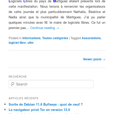
L
ogiciels
L
ibres du pays de
M
artigues étaient présents lors de
cette manifestation. Nous tenons à remercier les organisateurs
de cette journée et plus particulièrement Nathalie, Béatrice et
Nadia ainsi que la municipalité de Martigues. J’ai pu parler
quelques minutes avec M. le maire de logiciels libres. Ce fut un
premier pas…
Continue reading
→
Posted in
Informations
,
Toutes catégories
|
Tagged
Associations
,
logiciel libre
,
ullm
Post
Newer posts
→
navigation
RECHERCHE
S
e
a
r
ARTICLES RÉCENTS
c
Sortie de Debian 11.6 Bullseye : quoi de neuf ?
h
Le navigateur privé Tor en version 12.0