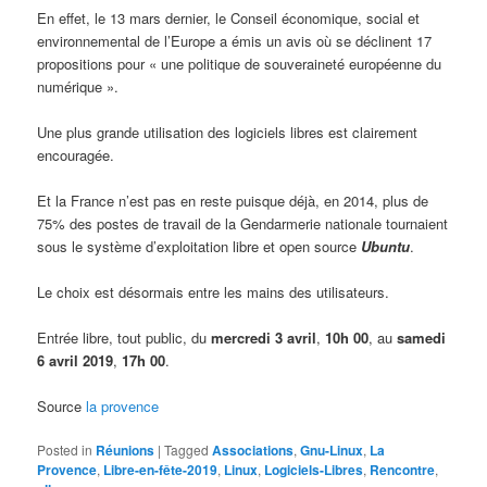
En effet, le 13 mars dernier, le Conseil économique, social et
environnemental de l’Europe a émis un avis où se déclinent 17
propositions pour « une politique de souveraineté européenne du
numérique ».
Une plus grande utilisation des logiciels libres est clairement
encouragée.
Et la France n’est pas en reste puisque déjà, en 2014, plus de
75% des postes de travail de la Gendarmerie nationale tournaient
sous le système d’exploitation libre et open source
Ubuntu
.
Le choix est désormais entre les mains des utilisateurs.
Entrée libre, tout public, du
mercredi 3 avril
,
10h 00
, au
samedi
6 avril 2019
,
17h 00
.
Source
la provence
Posted in
Réunions
|
Tagged
Associations
,
Gnu-Linux
,
La
Provence
,
Libre-en-fête-2019
,
Linux
,
Logiciels-Libres
,
Rencontre
,