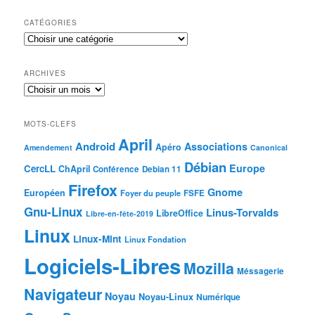
CATÉGORIES
ARCHIVES
MOTS-CLEFS
April
Android
Associations
Apéro
Amendement
Canonical
Débian
Europe
CercLL
ChApril
Conférence
Debian 11
Firefox
Gnome
Européen
Foyer du peuple
FSFE
Gnu-Linux
Linus-Torvalds
LibreOffice
Libre-en-fête-2019
Linux
Linux-Mint
Linux Fondation
Logiciels-Libres
Mozilla
Méssagerie
Navigateur
Noyau
Noyau-Linux
Numérique