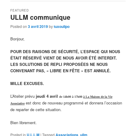
FEATURED
ULLM communique
Posted on
3 avril 2019
by
tuxoulipo
Bonjour,
POUR DES RAISONS DE SÉCURITÉ, L’ESPACE QUI NOUS
ÉTAIT RÉSERVÉ VIENT DE NOUS AVOIR ÉTÉ INTERDIT.
LES SOLUTIONS DE REPLI PROPOSÉES NE NOUS
CONVENANT PAS, « LIBRE EN FÊTE » EST ANNULÉ.
MILLE EXCUSES.
L’Atelier prévu
jeudi 4 avril
de 14h00 à 17h00
à La Maison de la Vie
est donc de nouveau programmé et donnera l’occasion
Associative
de reparler de cette situation.
Bien librement.
Posted in
U.L.L.M
|
Tagged
Associations
,
ullm