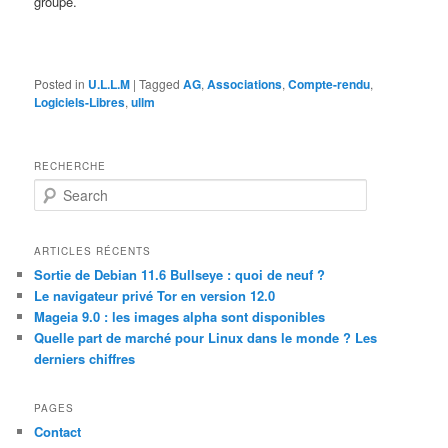
groupe.
Posted in
U.L.L.M
|
Tagged
AG
,
Associations
,
Compte-rendu
,
Logiciels-Libres
,
ullm
RECHERCHE
S
e
a
r
ARTICLES RÉCENTS
c
Sortie de Debian 11.6 Bullseye : quoi de neuf ?
h
Le navigateur privé Tor en version 12.0
Mageia 9.0 : les images alpha sont disponibles
Quelle part de marché pour Linux dans le monde ? Les
derniers chiffres
PAGES
Contact