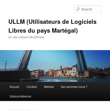
Skip
Skip
to
to
Sear
primary
secondary
content
content
ULLM (Utilisateurs de Logiciels
Libres du pays Martégal)
Un site utilisant WordPress
Main
Accueil
Contact
Médias
Qui sommes nous ?
menu
Visioconférence