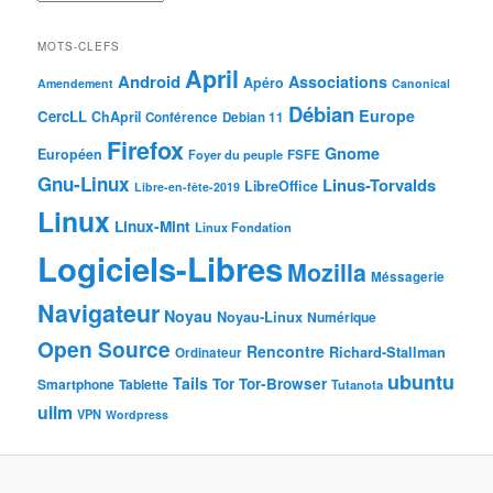
MOTS-CLEFS
April
Android
Associations
Apéro
Amendement
Canonical
Débian
Europe
CercLL
ChApril
Conférence
Debian 11
Firefox
Gnome
Européen
Foyer du peuple
FSFE
Gnu-Linux
Linus-Torvalds
LibreOffice
Libre-en-fête-2019
Linux
Linux-Mint
Linux Fondation
Logiciels-Libres
Mozilla
Méssagerie
Navigateur
Noyau
Noyau-Linux
Numérique
Open Source
Rencontre
Richard-Stallman
Ordinateur
ubuntu
Tails
Tor
Tor-Browser
Smartphone
Tablette
Tutanota
ullm
VPN
Wordpress