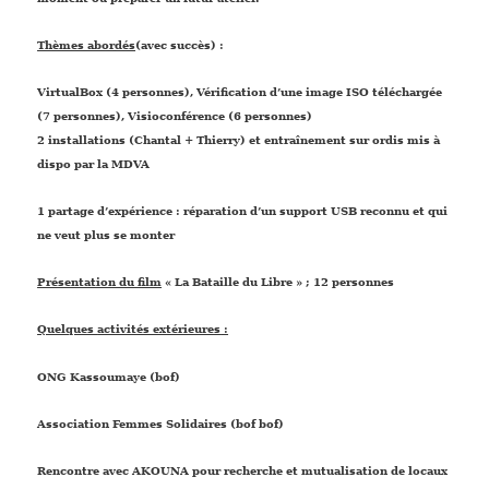
Thèmes abordés
(avec succès)
:
VirtualBox
(4 personnes)
, Vérification d’une image ISO téléchargée
(7 personnes)
,
Visioconférence
(6 personnes)
2 installations (Chantal +
Thierry) et entraînement sur ordis mis à
dispo par la MDVA
1 partage d’expérience : réparation d’un support USB reconnu et qui
ne veut plus se monter
Présentation du film
« La Bataille du Libre » ;
12 personnes
Quelques
activités extérieures
:
ONG Kassoumaye
(bof)
Association Femmes Solidaires
(bof bof)
Rencontre avec AKOUNA
pour recherche et mutualisation de locaux