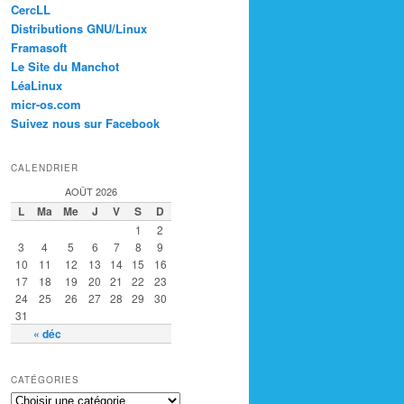
CercLL
Distributions GNU/Linux
Framasoft
Le Site du Manchot
LéaLinux
micr-os.com
Suivez nous sur Facebook
CALENDRIER
AOÛT 2026
L
Ma
Me
J
V
S
D
1
2
3
4
5
6
7
8
9
10
11
12
13
14
15
16
17
18
19
20
21
22
23
24
25
26
27
28
29
30
31
« déc
CATÉGORIES