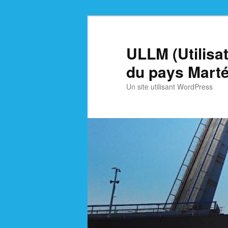
Skip
Skip
to
to
primary
secondary
ULLM (Utilisa
content
content
du pays Marté
Un site utilisant WordPress