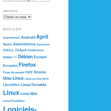
ARCHIVES
MOTS-CLEFS
April
Android
Amendement
Associations
Apéro
Canonical
CercLL
ChApril
Conférence
Débian
Europe
Debian 11
Firefox
Européen
Gnome
Foyer du peuple
FSFE
Gnu-Linux
Libre-en-fête-2019
Linus-Torvalds
LibreOffice
Linux
Linux-Mint
Linux Fondation
Logiciels-