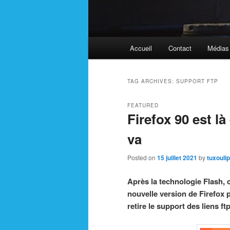
Main
Accueil
Contact
Médias
menu
TAG ARCHIVES:
SUPPORT FTP
FEATURED
Firefox 90 est l
va
Posted on
15 juillet 2021
by
tuxouli
Après la technologie Flash, c
nouvelle version de Firefox 
retire le support des liens ftp: