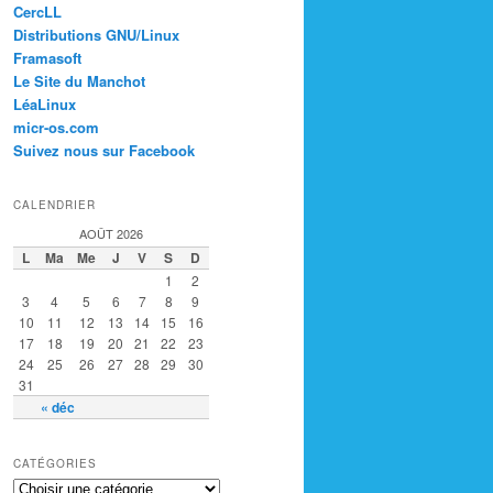
CercLL
Distributions GNU/Linux
Framasoft
Le Site du Manchot
LéaLinux
micr-os.com
Suivez nous sur Facebook
CALENDRIER
AOÛT 2026
L
Ma
Me
J
V
S
D
1
2
3
4
5
6
7
8
9
10
11
12
13
14
15
16
17
18
19
20
21
22
23
24
25
26
27
28
29
30
31
« déc
CATÉGORIES