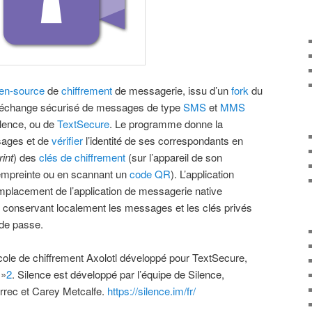
en-source
de
chiffrement
de messagerie, issu d’un
fork
du
 l’échange sécurisé de messages de type
SMS
et
MMS
ilence, ou de
TextSecure
. Le programme donne la
ssages et de
vérifier
l’identité de ses correspondants en
rint
) des
clés de chiffrement
(sur l’appareil de son
l’empreinte ou en scannant un
code QR
). L’application
mplacement de l’application de messagerie native
 conservant localement les messages et les clés privés
 de passe.
cole de chiffrement Axolotl développé pour TextSecure,
»
2
. Silence est développé par l’équipe de Silence,
rrec et Carey Metcalfe.
https://silence.im/fr/