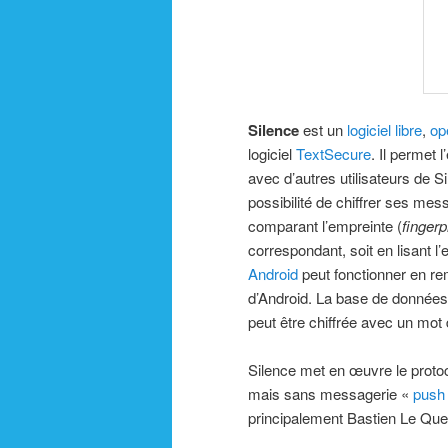
Silence
est un
logiciel libre
,
op
logiciel
TextSecure
. Il permet
avec d’autres utilisateurs de S
possibilité de chiffrer ses me
comparant l’empreinte (
fingerp
correspondant, soit en lisant 
Android
peut fonctionner en re
d’Android. La base de données
peut être chiffrée avec un mot
Silence met en œuvre le proto
mais sans messagerie «
push
principalement Bastien Le Que