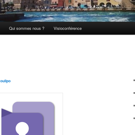
Qui sommes nous ?
Visioconférence
xoulipo