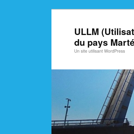
Skip
Skip
to
to
primary
secondary
ULLM (Utilisa
content
content
du pays Marté
Un site utilisant WordPress