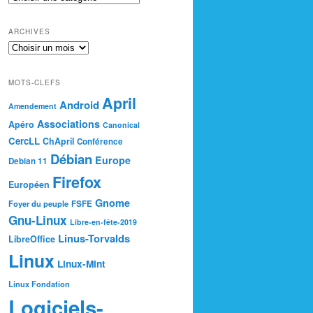
ARCHIVES
MOTS-CLEFS
April
Android
Amendement
Associations
Apéro
Canonical
CercLL
ChApril
Conférence
Débian
Europe
Debian 11
Firefox
Européen
Gnome
Foyer du peuple
FSFE
Gnu-Linux
Libre-en-fête-2019
Linus-Torvalds
LibreOffice
Linux
Linux-Mint
Linux Fondation
Logiciels-