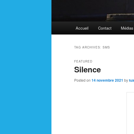
Main
Accueil
Contact
Médias
menu
TAG ARCHIVES:
SMS
FEATURED
Silence
Posted on
14 novembre 2021
by
tu