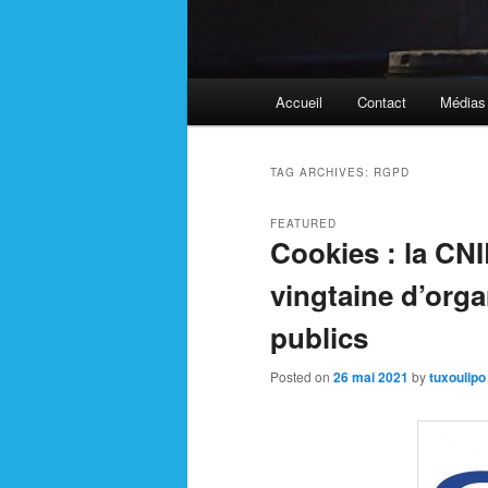
Main
Accueil
Contact
Médias
menu
TAG ARCHIVES:
RGPD
FEATURED
Cookies : la CN
vingtaine d’org
publics
Posted on
26 mai 2021
by
tuxoulipo