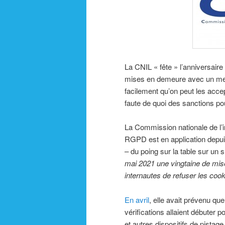
La CNIL « fête » l’anniversai
mises en demeure avec un mess
facilement qu’on peut les accep
faute de quoi des sanctions po
La Commission nationale de l’in
RGPD est en application depuis 
– du poing sur la table sur un s
mai 2021 une vingtaine de mi
internautes de refuser les coo
En avril
, elle avait prévenu qu
vérifications allaient débuter 
et autres dispositifs de pista