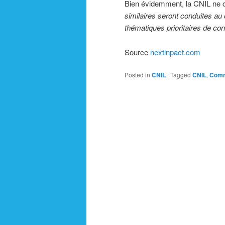
Bien évidemment, la CNIL ne co
similaires seront conduites au
thématiques prioritaires de co
Source
nextinpact.com
Posted in
CNIL
|
Tagged
CNIL
,
Comm