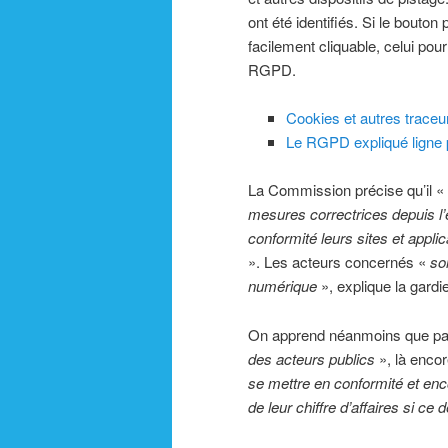
ont été identifiés. Si le bouton
facilement cliquable, celui pou
RGPD.
Cookies et autres traceur
Le RGPD expliqué ligne p
La Commission précise qu’il «
mesures correctrices depuis l’
conformité leurs sites et appl
». Les acteurs concernés «
so
numérique
», explique la gard
On apprend néanmoins que pa
des acteurs publics
», là encor
se mettre en conformité et enc
de leur chiffre d’affaires si ce 