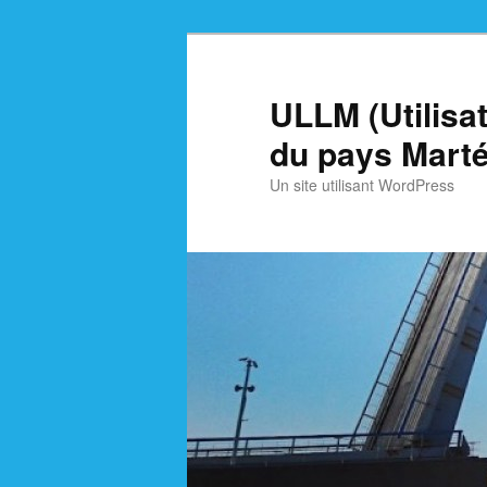
Skip
Skip
to
to
primary
secondary
ULLM (Utilisa
content
content
du pays Marté
Un site utilisant WordPress