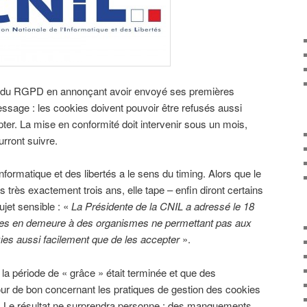
re du RGPD en annonçant avoir envoyé ses premières
age : les cookies doivent pouvoir être refusés aussi
ter. La mise en conformité doit intervenir sous un mois,
urront suivre.
formatique et des libertés a le sens du timing. Alors que le
très exactement trois ans, elle tape – enfin diront certains
ujet sensible : «
La Présidente de la CNIL a adressé le 18
ses en demeure à des organismes ne permettant pas aux
kies aussi facilement que de les accepter
».
e la période de « grâce » était terminée et que des
pour de bon concernant les pratiques de gestion des cookies
ge. Le résultat ne surprendra personne : des manquements