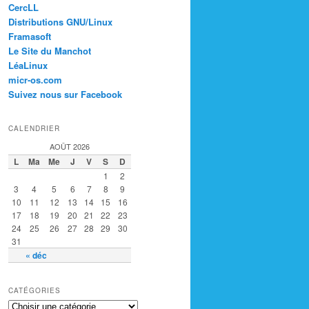
CercLL
Distributions GNU/Linux
Framasoft
Le Site du Manchot
LéaLinux
micr-os.com
Suivez nous sur Facebook
CALENDRIER
AOÛT 2026
L
Ma
Me
J
V
S
D
1
2
3
4
5
6
7
8
9
10
11
12
13
14
15
16
17
18
19
20
21
22
23
24
25
26
27
28
29
30
31
« déc
CATÉGORIES