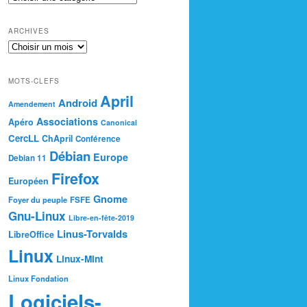
ARCHIVES
MOTS-CLEFS
April
Android
Amendement
Associations
Apéro
Canonical
CercLL
ChApril
Conférence
Débian
Europe
Debian 11
Firefox
Européen
Gnome
Foyer du peuple
FSFE
Gnu-Linux
Libre-en-fête-2019
Linus-Torvalds
LibreOffice
Linux
Linux-Mint
Linux Fondation
Logiciels-