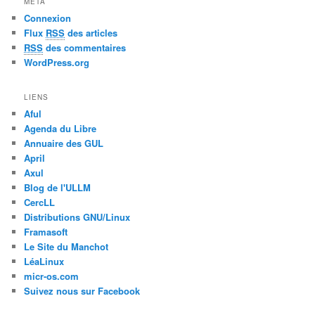
MÉTA
Connexion
Flux
RSS
des articles
RSS
des commentaires
WordPress.org
LIENS
Aful
Agenda du Libre
Annuaire des GUL
April
Axul
Blog de l'ULLM
CercLL
Distributions GNU/Linux
Framasoft
Le Site du Manchot
LéaLinux
micr-os.com
Suivez nous sur Facebook