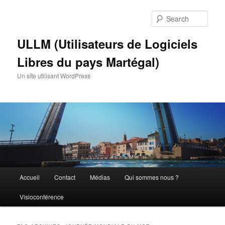
Skip
Skip
to
to
Sear
primary
secondary
content
content
ULLM (Utilisateurs de Logiciels
Libres du pays Martégal)
Un site utilisant WordPress
Main
Accueil
Contact
Médias
Qui sommes nous ?
menu
Visioconférence