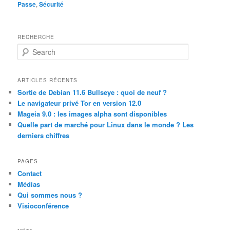
Passe
,
Sécurité
RECHERCHE
S
e
a
r
ARTICLES RÉCENTS
c
Sortie de Debian 11.6 Bullseye : quoi de neuf ?
h
Le navigateur privé Tor en version 12.0
Mageia 9.0 : les images alpha sont disponibles
Quelle part de marché pour Linux dans le monde ? Les
derniers chiffres
PAGES
Contact
Médias
Qui sommes nous ?
Visioconférence