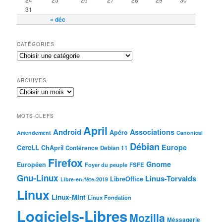
31
« déc
CATÉGORIES
ARCHIVES
MOTS-CLEFS
April
Android
Associations
Apéro
Amendement
Canonical
Débian
Europe
CercLL
ChApril
Conférence
Debian 11
Firefox
Gnome
Européen
Foyer du peuple
FSFE
Gnu-Linux
Linus-Torvalds
LibreOffice
Libre-en-fête-2019
Linux
Linux-Mint
Linux Fondation
Logiciels-Libres
Mozilla
Méssagerie