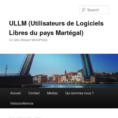
Skip
Skip
to
to
Sear
primary
secondary
content
content
ULLM (Utilisateurs de Logiciels
Libres du pays Martégal)
Un site utilisant WordPress
Main
Accueil
Contact
Médias
Qui sommes nous ?
menu
Visioconférence