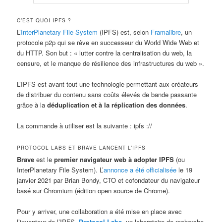
C’EST QUOI IPFS ?
L’
InterPlanetary File System
(IPFS) est, selon
Framalibre
, un
protocole p2p qui se rêve en successeur du World Wide Web et
du HTTP. Son but : « lutter contre la centralisation du web, la
censure, et le manque de résilience des infrastructures du web ».
L’IPFS est avant tout une technologie permettant aux créateurs
de distribuer du contenu sans coûts élevés de bande passante
grâce à la
déduplication et à la réplication des données
.
La commande à utiliser est la suivante : ipfs ://
PROTOCOL LABS ET BRAVE LANCENT L’IPFS
Brave
est le
premier navigateur web à adopter IPFS
(ou
InterPlanetary File System). L’
annonce a été officialisée
le 19
janvier 2021 par Brian Bondy, CTO et cofondateur du navigateur
basé sur Chromium (édition open source de Chrome).
Pour y arriver, une collaboration a été mise en place avec
l’inventeur de l’IPFS,
Protocol Labs
, un laboratoire de recherche