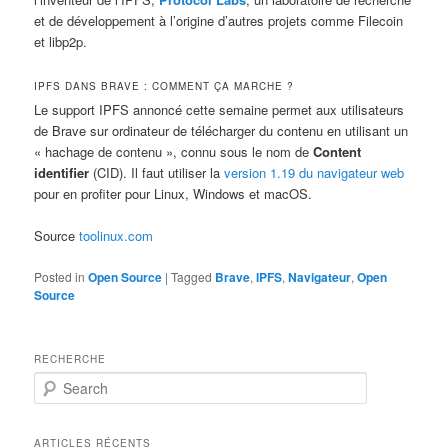
et de développement à l’origine d’autres projets comme Filecoin
et libp2p.
IPFS DANS BRAVE : COMMENT ÇA MARCHE ?
Le support IPFS annoncé cette semaine permet aux utilisateurs
de Brave sur ordinateur de télécharger du contenu en utilisant un
« hachage de contenu », connu sous le nom de
Content
identifier
(CID). Il faut utiliser la
version 1.19 du navigateur web
pour en profiter pour Linux, Windows et macOS.
Source
toolinux.com
Posted in
Open Source
|
Tagged
Brave
,
IPFS
,
Navigateur
,
Open
Source
RECHERCHE
S
e
a
r
ARTICLES RÉCENTS