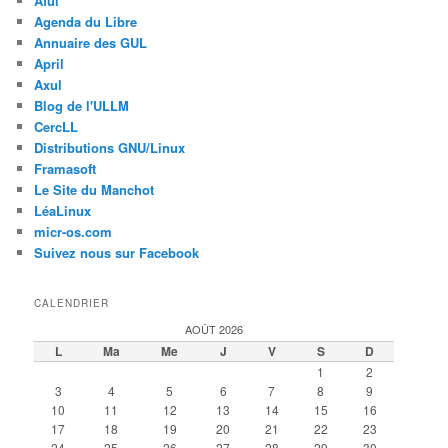
Aful
Agenda du Libre
Annuaire des GUL
April
Axul
Blog de l'ULLM
CercLL
Distributions GNU/Linux
Framasoft
Le Site du Manchot
LéaLinux
micr-os.com
Suivez nous sur Facebook
CALENDRIER
AOÛT 2026
L
Ma
Me
J
V
S
D
1
2
3
4
5
6
7
8
9
10
11
12
13
14
15
16
17
18
19
20
21
22
23
24
25
26
27
28
29
30