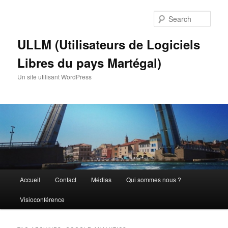
Skip
Skip
to
to
Sear
primary
secondary
content
content
ULLM (Utilisateurs de Logiciels
Libres du pays Martégal)
Un site utilisant WordPress
Main
Accueil
Contact
Médias
Qui sommes nous ?
menu
Visioconférence