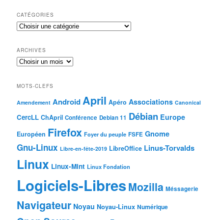
CATÉGORIES
ARCHIVES
MOTS-CLEFS
April
Android
Associations
Apéro
Amendement
Canonical
Débian
Europe
CercLL
ChApril
Conférence
Debian 11
Firefox
Gnome
Européen
Foyer du peuple
FSFE
Gnu-Linux
Linus-Torvalds
LibreOffice
Libre-en-fête-2019
Linux
Linux-Mint
Linux Fondation
Logiciels-Libres
Mozilla
Méssagerie
Navigateur
Noyau
Noyau-Linux
Numérique