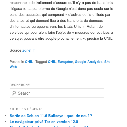
responsable de traitement s’assure qu’il n’y a pas de transferts
illégaux ». La plateforme de Google n’est donc pas seule sur le
banc des accusés, qui comprend « d’autres outils utilisés par
des sites et qui donnent lieu à des transferts de données
d’internautes européens vers les Etats-Unis ». Autant de
services qui pourraient faire l’objet de « mesures correctrices à
ce sujet pouvant être adopté prochainement », précise la CNIL.
Source
zdnet.fr
Posted in
CNIL
|
Tagged
CNIL
,
Européen
,
Google-Analytics
,
Site-
Web
RECHERCHE
S
e
a
r
ARTICLES RÉCENTS
c
Sortie de Debian 11.6 Bullseye : quoi de neuf ?
h
Le navigateur privé Tor en version 12.0