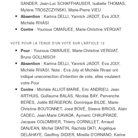
SANDER, Jean-Luc SCHAFFHAUSER, Isabelle THOMAS,
Mylène TROSZCZYNSKI, Marie-Pierre VIEU
Absention
: Karima DELLI, Yannick JADOT, Eva JOLY,
Michèle RIVASI
Contre
: Younous OMARJEE, Marie-Christine VERGIAT
VOTE POUR LA TENUE D’UN VOTE SUR L’ARTICLE 13
Pour
: Younous OMARJEE, Marie-Christine VERGIAT,
Bruno GOLLNISCH
Absention
: Karima DELLI, Yannick JADOT, Eva JOLY,
Michèle RIVASI. Note : Eva Joly et Michèle Rivasi ont
indiqué unecorrection d’intention de vote, elles voulaient
votre Pour
Contre
: Michèle ALLIOT-MARIE, Eric ANDRIEU, Jean
ARTHUIS, Guillaume BALAS, Nicolas BAY, Pervenche
BERÈS, Joëlle BERGERON, Dominique BILDE, Marie-
Christine BOUTONNET, José BOVÉ, Steeve BRIOIS, Alain
CADEC, Jean-Marie CAVADA, Aymeric CHAUPRADE,
Jacques COLOMBIER, Thierry CORNILLET, Arnaud
DANJEAN, Michel DANTIN, Rachida DATI, Angélique
DELAHAYE, Geoffroy DIDIER, Mireille D’ORNANO, Karine