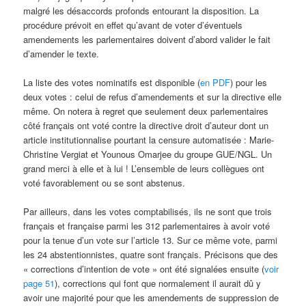
malgré les désaccords profonds entourant la disposition. La
procédure prévoit en effet qu’avant de voter d’éventuels
amendements les parlementaires doivent d’abord valider le fait
d’amender le texte.
La liste des votes nominatifs est disponible (
en PDF
) pour les
deux votes : celui de refus d’amendements et sur la directive elle
même. On notera à regret que seulement deux parlementaires
côté français ont voté contre la directive droit d’auteur dont un
article institutionnalise pourtant la censure automatisée : Marie-
Christine Vergiat et Younous Omarjee du groupe GUE/NGL. Un
grand merci à elle et à lui ! L’ensemble de leurs collègues ont
voté favorablement ou se sont abstenus.
Par ailleurs, dans les votes comptabilisés, ils ne sont que trois
français et française parmi les 312 parlementaires à avoir voté
pour la tenue d’un vote sur l’article 13. Sur ce même vote, parmi
les 24 abstentionnistes, quatre sont français. Précisons que des
« corrections d’intention de vote » ont été signalées ensuite (
voir
page 51
), corrections qui font que normalement il aurait dû y
avoir une majorité pour que les amendements de suppression de