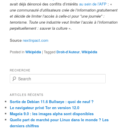
avait déjà dénoncé des conflits d’intérêts
au sein de l’AFP
: «
une communauté d’utilisateurs crée de l’information gratuitement
et décide de limiter l’accès à celle-ci pour *une journée* :
terrorisme. Toute une industrie veut limiter l’accès à l’information
perpétuellement : sauver la culture
».
Source
nextinpact.com
Posted in
Wikipédia
|
Tagged
Droit-d'Auteur
,
Wikipédia
RECHERCHE
S
e
a
r
ARTICLES RÉCENTS
c
Sortie de Debian 11.6 Bullseye : quoi de neuf ?
h
Le navigateur privé Tor en version 12.0
Mageia 9.0 : les images alpha sont disponibles
Quelle part de marché pour Linux dans le monde ? Les
derniers chiffres