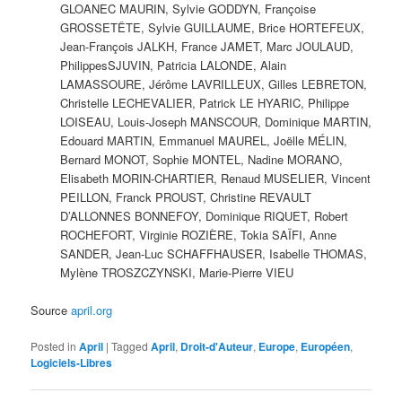
GLOANEC MAURIN, Sylvie GODDYN, Françoise
GROSSETÊTE, Sylvie GUILLAUME, Brice HORTEFEUX,
Jean-François JALKH, France JAMET, Marc JOULAUD,
PhilippesSJUVIN, Patricia LALONDE, Alain
LAMASSOURE, Jérôme LAVRILLEUX, Gilles LEBRETON,
Christelle LECHEVALIER, Patrick LE HYARIC, Philippe
LOISEAU, Louis-Joseph MANSCOUR, Dominique MARTIN,
Edouard MARTIN, Emmanuel MAUREL, Joëlle MÉLIN,
Bernard MONOT, Sophie MONTEL, Nadine MORANO,
Elisabeth MORIN-CHARTIER, Renaud MUSELIER, Vincent
PEILLON, Franck PROUST, Christine REVAULT
D’ALLONNES BONNEFOY, Dominique RIQUET, Robert
ROCHEFORT, Virginie ROZIÈRE, Tokia SAÏFI, Anne
SANDER, Jean-Luc SCHAFFHAUSER, Isabelle THOMAS,
Mylène TROSZCZYNSKI, Marie-Pierre VIEU
Source
april.org
Posted in
April
|
Tagged
April
,
Droit-d'Auteur
,
Europe
,
Européen
,
Logiciels-Libres