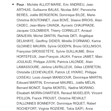
Pour
: Michèle ALLIOT-MARIE, Eric ANDRIEU, Jean
ARTHUIS, Guillaume BALAS, Nicolas BAY, Pervenche
BERÈS, Joëlle BERGERON, Dominique BILDE, Marie-
Christine BOUTONNET, José BOVÉ, Steeve BRIOIS, Alain
CADEC, Jean-Marie CAVADA, Aymeric CHAUPRADE,
Jacques COLOMBIER, Thierry CORNILLET, Arnaud
DANJEAN, Michel DANTIN, Rachida DATI, Angélique
DELAHAYE, Geoffroy DIDIER, Mireille D’ORNANO, Karine
GLOANEC MAURIN, Sylvie GODDYN, Bruno GOLLNISCH,
Françoise GROSSETÊTE, Sylvie GUILLAUME, Brice
HORTEFEUX, Jean-François JALKH, France JAMET, Marc
JOULAUD, Philippe JUVIN, Patricia LALONDE, Alain
LAMASSOURE, Jérôme LAVRILLEUX, Gilles LEBRETON,
Christelle LECHEVALIER, Patrick LE HYARIC, Philippe
LOISEAU, Louis-Joseph MANSCOUR, Dominique MARTIN,
Edouard MARTIN, Emmanuel MAUREL, Joëlle MÉLIN,
Bernard MONOT, Sophie MONTEL, Nadine MORANO,
Elisabeth MORIN-CHARTIER, Renaud MUSELIER, Vincent
PEILLON, Franck PROUST, Christine REVAULT
D’ALLONNES BONNEFOY, Dominique RIQUET, Robert
ROCHEFORT, Virginie ROZIÈRE, Tokia SAÏFI, Anne