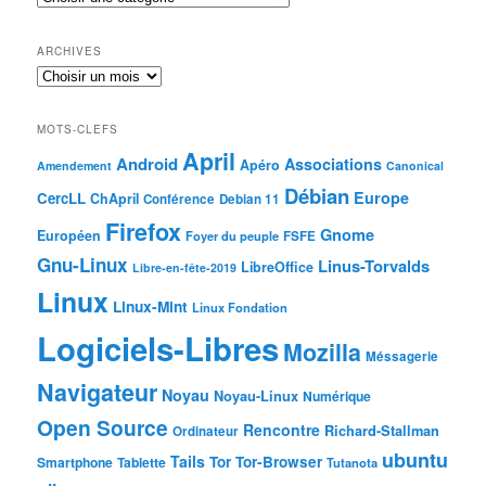
ARCHIVES
MOTS-CLEFS
April
Android
Associations
Apéro
Amendement
Canonical
Débian
Europe
CercLL
ChApril
Conférence
Debian 11
Firefox
Gnome
Européen
Foyer du peuple
FSFE
Gnu-Linux
Linus-Torvalds
LibreOffice
Libre-en-fête-2019
Linux
Linux-Mint
Linux Fondation
Logiciels-Libres
Mozilla
Méssagerie
Navigateur
Noyau
Noyau-Linux
Numérique
Open Source
Rencontre
Richard-Stallman
Ordinateur
ubuntu
Tails
Tor
Tor-Browser
Smartphone
Tablette
Tutanota