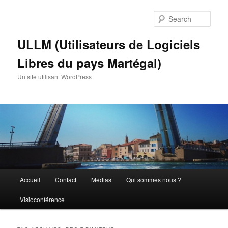
Skip
Skip
to
to
Sear
primary
secondary
content
content
ULLM (Utilisateurs de Logiciels
Libres du pays Martégal)
Un site utilisant WordPress
Main
Accueil
Contact
Médias
Qui sommes nous ?
menu
Visioconférence