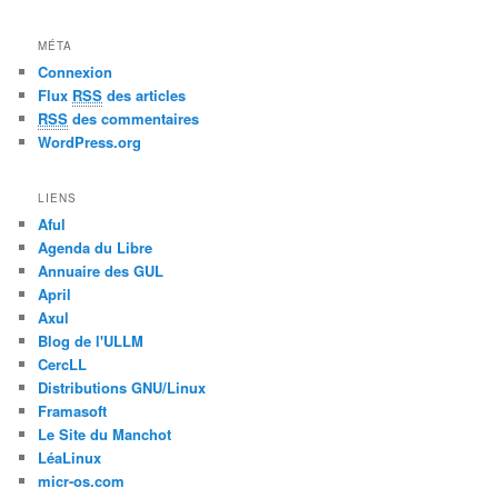
MÉTA
Connexion
Flux
RSS
des articles
RSS
des commentaires
WordPress.org
LIENS
Aful
Agenda du Libre
Annuaire des GUL
April
Axul
Blog de l'ULLM
CercLL
Distributions GNU/Linux
Framasoft
Le Site du Manchot
LéaLinux
micr-os.com