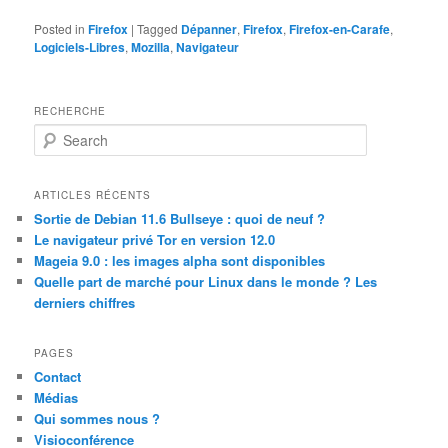
Posted in
Firefox
|
Tagged
Dépanner
,
Firefox
,
Firefox-en-Carafe
,
Logiciels-Libres
,
Mozilla
,
Navigateur
RECHERCHE
S
e
a
r
ARTICLES RÉCENTS
c
Sortie de Debian 11.6 Bullseye : quoi de neuf ?
h
Le navigateur privé Tor en version 12.0
Mageia 9.0 : les images alpha sont disponibles
Quelle part de marché pour Linux dans le monde ? Les
derniers chiffres
PAGES
Contact
Médias
Qui sommes nous ?
Visioconférence