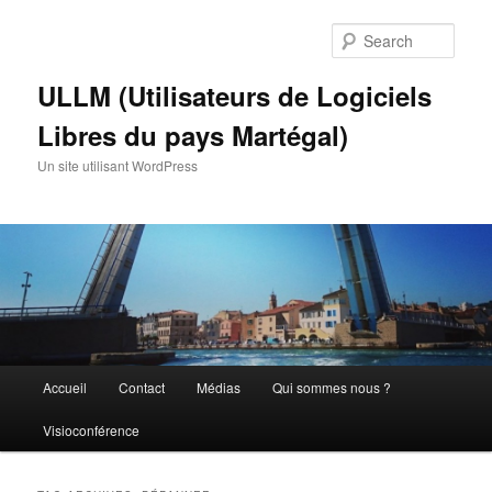
Skip
Skip
to
to
Sear
primary
secondary
content
content
ULLM (Utilisateurs de Logiciels
Libres du pays Martégal)
Un site utilisant WordPress
Main
Accueil
Contact
Médias
Qui sommes nous ?
menu
Visioconférence