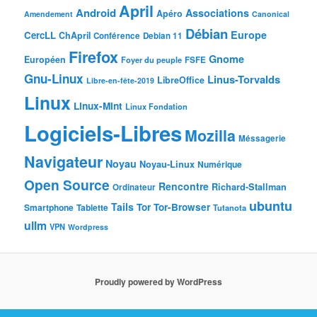
April
Android
Associations
Apéro
Amendement
Canonical
Débian
Europe
CercLL
ChApril
Conférence
Debian 11
Firefox
Gnome
Européen
Foyer du peuple
FSFE
Gnu-Linux
Linus-Torvalds
LibreOffice
Libre-en-fête-2019
Linux
Linux-Mint
Linux Fondation
Logiciels-Libres
Mozilla
Méssagerie
Navigateur
Noyau
Noyau-Linux
Numérique
Open Source
Rencontre
Richard-Stallman
Ordinateur
ubuntu
Tails
Tor
Tor-Browser
Smartphone
Tablette
Tutanota
ullm
VPN
Wordpress
Proudly powered by WordPress