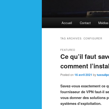
Main
Accueil
Contact
Médias
menu
TAG ARCHIVES:
CONFIGURER
FEATURED
Ce qu’il faut sa
comment l’insta
Posted on
16 avril 2021
by
tuxoulip
Savez-vous exactement ce qu
fournisseur de VPN faut-il s
vous donner des solutions p
systèmes d’exploitation.