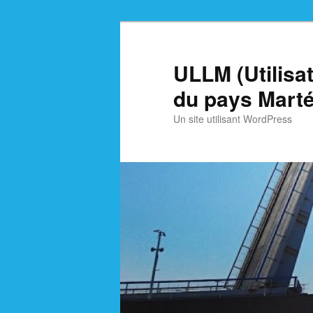
Skip
Skip
to
to
primary
secondary
ULLM (Utilisa
content
content
du pays Marté
Un site utilisant WordPress