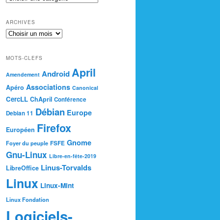
ARCHIVES
MOTS-CLEFS
April
Android
Amendement
Associations
Apéro
Canonical
CercLL
ChApril
Conférence
Débian
Europe
Debian 11
Firefox
Européen
Gnome
Foyer du peuple
FSFE
Gnu-Linux
Libre-en-fête-2019
Linus-Torvalds
LibreOffice
Linux
Linux-Mint
Linux Fondation
Logiciels-