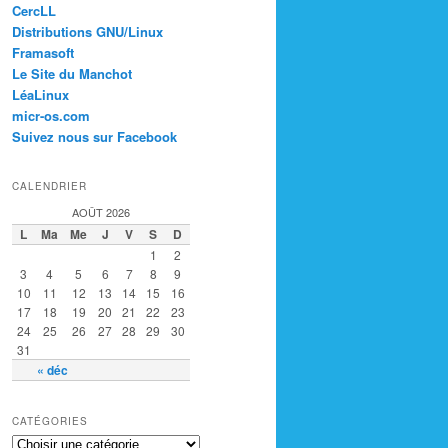
CercLL
Distributions GNU/Linux
Framasoft
Le Site du Manchot
LéaLinux
micr-os.com
Suivez nous sur Facebook
CALENDRIER
AOÛT 2026
L
Ma
Me
J
V
S
D
1
2
3
4
5
6
7
8
9
10
11
12
13
14
15
16
17
18
19
20
21
22
23
24
25
26
27
28
29
30
31
« déc
CATÉGORIES