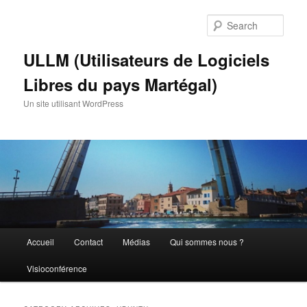
Skip
Skip
to
to
Sear
primary
secondary
content
content
ULLM (Utilisateurs de Logiciels
Libres du pays Martégal)
Un site utilisant WordPress
Main
Accueil
Contact
Médias
Qui sommes nous ?
menu
Visioconférence