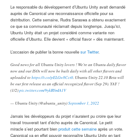
Le responsable du développement d’Ubuntu Unity avait demandé
auprès de Canonical une reconnaissance officielle pour sa
distribution. Cette semaine, Rudra Saraswa a obtenu exactement
ce que sa communauté réclamait depuis longtemps. Jusqu’ici,
Ubuntu Unity était un projet considéré comme variante non
officielle d’Ubuntu. Elle devient « official flavor » dès maintenant.
L’occasion de publier la bonne nouvelle
sur Twitter
.
Good news for all Ubuntu Unity lovers ! We’re an Ubuntu daily flavor
now and our ISOs will now be built daily with all other flavors and
uploaded to
https://t.co/pELGw8Cct0
. Ubuntu Unity 22.10 Beta will
be our first release as an official recognized flavor (Sep 29). YAY !
(1/2)
pic.twitter.com/9ykBYmIA1V
— Ubuntu Unity (@ubuntu_unity)
September 1, 2022
Jamais les développeurs du projet n’auraient pu croire que leur
travail trouverait tant d’écho auprès de Canonical. Le petit
miracle s’est pourtant bien
produit cette semaine
après un vote.
Canonical va en effet pouvoir reconnaître Ubuntu Unity en tant