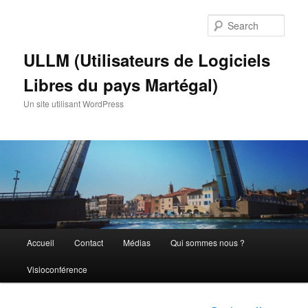
Skip
to
Sear
primary
content
ULLM (Utilisateurs de Logiciels
Libres du pays Martégal)
Un site utilisant WordPress
Main
Accueil
Contact
Médias
Qui sommes nous ?
menu
Visioconférence