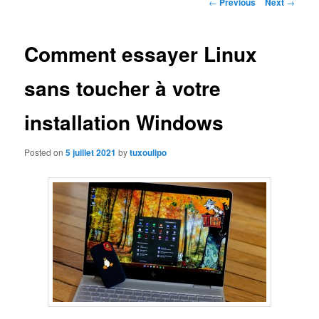
Post
←
Previous
Next
→
navigation
Comment essayer Linux
sans toucher à votre
installation Windows
Posted on
5 juillet 2021
by
tuxoulipo