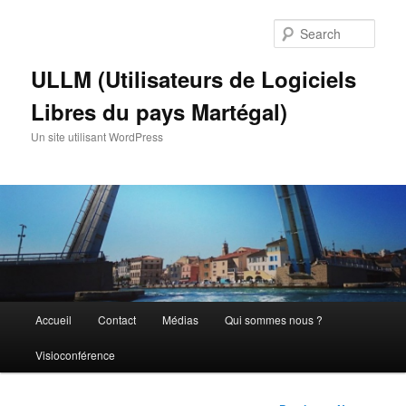
Skip
to
Sear
primary
content
ULLM (Utilisateurs de Logiciels
Libres du pays Martégal)
Un site utilisant WordPress
Main
Accueil
Contact
Médias
Qui sommes nous ?
menu
Visioconférence