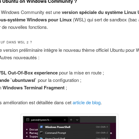
oi Ubuntu on Windows Community ?
n Windows Community est une
version spéciale du système Linux
sous-système Windows pour Linux
(WSL) qui sert de sandbox (bac 
r de nouvelles fonctions.
EUF DANS WSL 2 ?
e version préliminaire intègre le nouveau thème officiel Ubuntu pour
Autres nouveautés :
SL Out-Of-Box experience
pour la mise en route ;
nde `ubuntuwsl`
pour la configuration ;
on
Windows Terminal Fragment
;
es amélioration est détaillée dans cet
article de blog
.