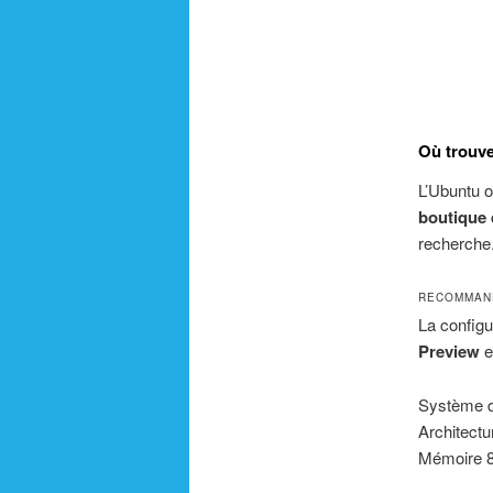
Où trouv
L’Ubuntu 
boutique 
recherche
RECOMMAND
La config
Preview
e
Système d’
Architect
Mémoire 