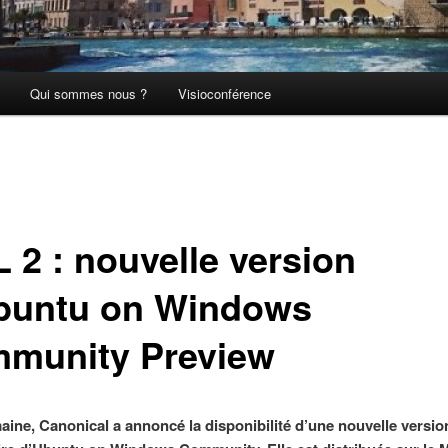
Qui sommes nous ?
Visioconférence
 2 : nouvelle version
buntu on Windows
munity Preview
aine, Canonical a annoncé la disponibilité d’une nouvelle versio