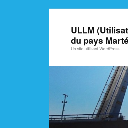
Skip
to
primary
ULLM (Utilisa
content
du pays Marté
Un site utilisant WordPress