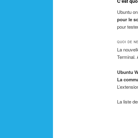
C’est qu
Ubuntu o
pour le 
pour teste
QUOI DE N
La nouvell
Terminal. 
Ubuntu W
La comma
L’extensi
La liste d