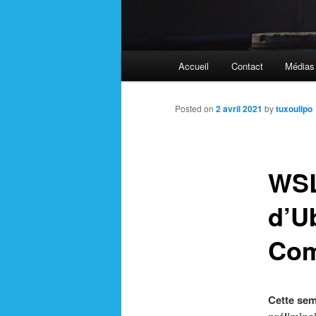
Main
Accueil
Contact
Médias
menu
Posted on
2 avril 2021
by
tuxoulipo
WSL
d’U
Com
Cette sem