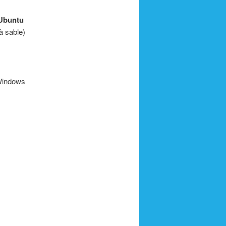
 Ubuntu
à sable)
 Windows