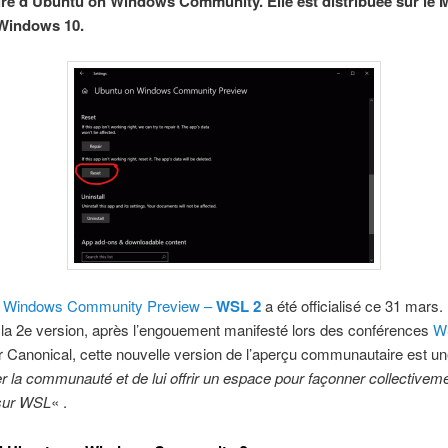
ire d’Ubuntu on Windows Community. Elle est distribuée sur le 
 Windows 10.
 Windows Community Preview –
WSL 2
a été officialisé ce 31 mars.
de la 2e version, après l’engouement manifesté lors des conférences
W
r Canonical, cette nouvelle version de l’aperçu communautaire est u
r la communauté et de lui offrir un espace pour façonner collectiveme
sur WSL
« .