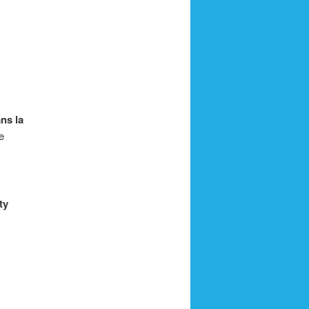
ns la
e
ty