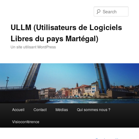
Skip
to
Sear
primary
content
ULLM (Utilisateurs de Logiciels
Libres du pays Martégal)
Un site utilisant WordPress
Main
Accueil
Contact
Médias
Qui sommes nous ?
menu
Visioconférence