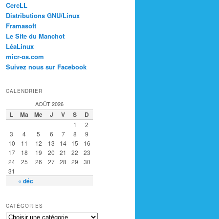
CercLL
Distributions GNU/Linux
Framasoft
Le Site du Manchot
LéaLinux
micr-os.com
Suivez nous sur Facebook
CALENDRIER
AOÛT 2026
L
Ma
Me
J
V
S
D
1
2
3
4
5
6
7
8
9
10
11
12
13
14
15
16
17
18
19
20
21
22
23
24
25
26
27
28
29
30
31
« déc
CATÉGORIES