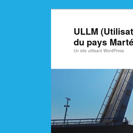
Skip
Skip
to
to
primary
secondary
ULLM (Utilisa
content
content
du pays Marté
Un site utilisant WordPress