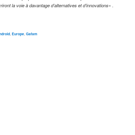
iront la voie à davantage d’alternatives et d’innovations
« .
ndroid
,
Europe
,
Gafam