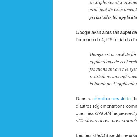
smartphones et a ordonné
principal de cette amende
préinstaller les applica
Google avait alors fait appel d
l’amende de 4,125 milliards d’
Google est accusé de forc
applications de recherch
fonctionnant avec le sys
restrictions aux opérate
la boutique d’applicatio
Dans sa
dernière newsletter
, 
d’autres réglementations com
que «
les GAFAM ne peuvent pas
utilisateurs et des consommat
L’éditeur d’/e/OS se dit «
entho