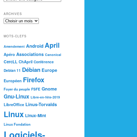
ARCHIVES
MOTS-CLEFS
April
Android
Amendement
Associations
Apéro
Canonical
CercLL
ChApril
Conférence
Débian
Europe
Debian 11
Firefox
Européen
Gnome
Foyer du peuple
FSFE
Gnu-Linux
Libre-en-fête-2019
Linus-Torvalds
LibreOffice
Linux
Linux-Mint
Linux Fondation
Logiciels-