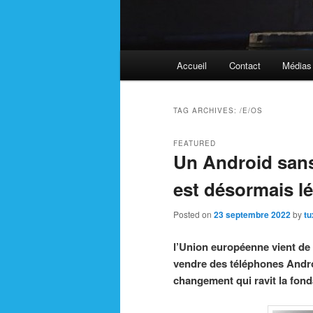
Main
Accueil
Contact
Médias
menu
TAG ARCHIVES:
/E/OS
FEATURED
Un Android san
est désormais l
Posted on
23 septembre 2022
by
tu
l’Union européenne vient de 
vendre des téléphones Androi
changement qui ravit la fond