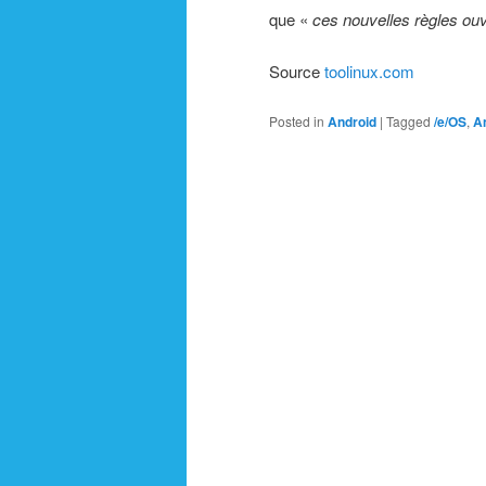
que «
ces nouvelles règles ouvr
Source
toolinux.com
Posted in
Android
|
Tagged
/e/OS
,
A