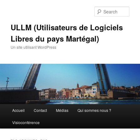
Skip
Skip
to
to
Sear
primary
secondary
content
content
ULLM (Utilisateurs de Logiciels
Libres du pays Martégal)
Un site utilisant WordPress
Main
Accueil
Contact
Médias
Qui sommes nous ?
menu
Visioconférence