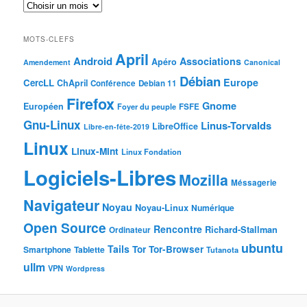
MOTS-CLEFS
April
Android
Associations
Apéro
Amendement
Canonical
Débian
Europe
CercLL
ChApril
Conférence
Debian 11
Firefox
Gnome
Européen
Foyer du peuple
FSFE
Gnu-Linux
Linus-Torvalds
LibreOffice
Libre-en-fête-2019
Linux
Linux-Mint
Linux Fondation
Logiciels-Libres
Mozilla
Méssagerie
Navigateur
Noyau
Noyau-Linux
Numérique
Open Source
Rencontre
Richard-Stallman
Ordinateur
ubuntu
Tails
Tor
Tor-Browser
Smartphone
Tablette
Tutanota
ullm
VPN
Wordpress