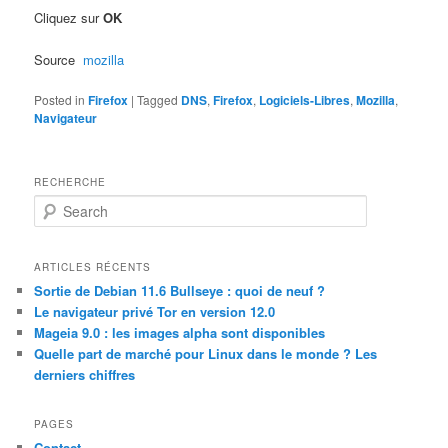
Cliquez sur
OK
Source
mozilla
Posted in
Firefox
|
Tagged
DNS
,
Firefox
,
Logiciels-Libres
,
Mozilla
,
Navigateur
RECHERCHE
S
e
a
r
ARTICLES RÉCENTS
c
Sortie de Debian 11.6 Bullseye : quoi de neuf ?
h
Le navigateur privé Tor en version 12.0
Mageia 9.0 : les images alpha sont disponibles
Quelle part de marché pour Linux dans le monde ? Les
derniers chiffres
PAGES
Contact