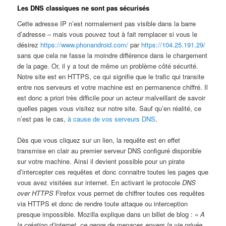
Les DNS classiques ne sont pas sécurisés
Cette adresse IP n’est normalement pas visible dans la barre
d’adresse – mais vous pouvez tout à fait remplacer si vous le
désirez
https://www.phonandroid.com/
par
https://104.25.191.29/
sans que cela ne fasse la moindre différence dans le chargement
de la page. Or, il y a tout de même un problème côté sécurité.
Notre site est en HTTPS, ce qui signifie que le trafic qui transite
entre nos serveurs et votre machine est en permanence chiffré. Il
est donc a priori très difficile pour un acteur malveillant de savoir
quelles pages vous visitez sur notre site. Sauf qu’en réalité, ce
n’est pas le cas,
à cause de vos serveurs DNS
.
Dès que vous cliquez sur un lien, la requête est en effet
transmise en clair au premier serveur DNS configuré disponible
sur votre machine. Ainsi il devient possible pour un pirate
d’intercepter ces requêtes et donc connaitre toutes les pages que
vous avez visitées sur internet. En activant le protocole
DNS
over HTTPS
Firefox vous permet de chiffrer toutes ces requêtes
via HTTPS et donc de rendre toute attaque ou interception
presque impossible. Mozilla explique dans un billet de blog :
« A
la création d’internet, ce genre de menaces envers la vie privée